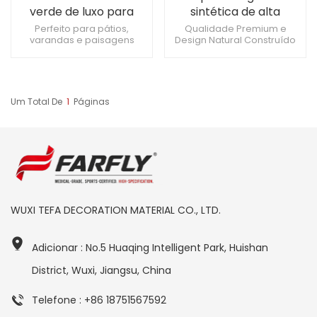
verde de luxo para
sintética de alta
paisagismo externo
qualidade | Grama de 3
Perfeito para pátios,
Qualidade Premium e
varandas e paisagens
Design Natural Construído
a 5 cm para esportes e
comerciais tratamento
para durabilidade e
pátios
antimicrobiano e garantia
desempenho Fácil
de 10 anos contra
instalação e baixa
desbotamento Apare com
manutenção
estilete para formas
Um Total De
1
Páginas
personalizadas
WUXI TEFA DECORATION MATERIAL CO., LTD.
Adicionar : No.5 Huaqing Intelligent Park, Huishan
District, Wuxi, Jiangsu, China
Telefone : +86 18751567592