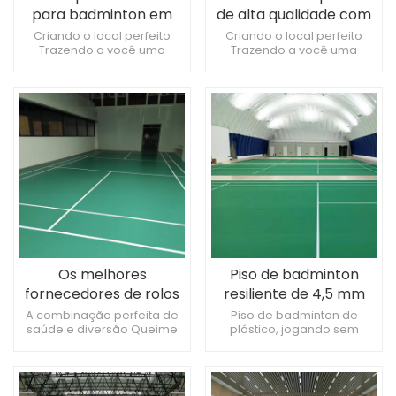
para badminton em
de alta qualidade com
pvc de 4,5 mm
4,5 mm de espessura
Criando o local perfeito
Criando o local perfeito
Trazendo a você uma
Trazendo a você uma
antiderrapante
experiência esportiva
experiência esportiva
confortável Excelente
confortável Excelente
relação qualidade/preço
relação qualidade/preço
Os melhores
Piso de badminton
fornecedores de rolos
resiliente de 4,5 mm
de piso de badminton:
para partidas de alta
A combinação perfeita de
Piso de badminton de
saúde e diversão Queime
plástico, jogando sem
qualidade e preço
qualidade
suas calorias Torne sua vida
preocupação
acessível combinados
mais emocionante
Antiderrapante e resistente
ao desgaste, a primeira
escolha para quadras de