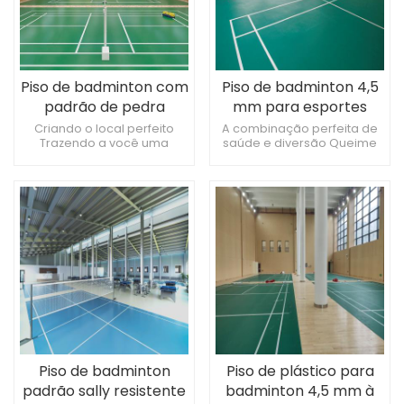
Piso de badminton com
Piso de badminton 4,5
padrão de pedra
mm para esportes
preciosa de 4,5 mm
internos
Criando o local perfeito
A combinação perfeita de
Trazendo a você uma
saúde e diversão Queime
experiência esportiva
suas calorias Torne sua vida
confortável Excelente custo-
mais emocionante
benefício
Piso de badminton
Piso de plástico para
padrão sally resistente
badminton 4,5 mm à