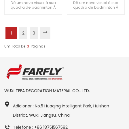
a impactos 4,5 mm
prova de fogo
Dê um novo visual à sua
Dê um novo visual à sua
quadra de badminton À
quadra de badminton À
prova de fogo, retardador
prova de fogo, retardador
de chama, antiderrapante
de chama, antiderrapante
Melhore sua experiência no
Melhore sua experiência no
badminton
badminton
1
2
3
Um Total De
3
Páginas
WUXI TEFA DECORATION MATERIAL CO., LTD.
Adicionar : No.5 Huaqing Intelligent Park, Huishan
District, Wuxi, Jiangsu, China
Telefone : +86 18751567592