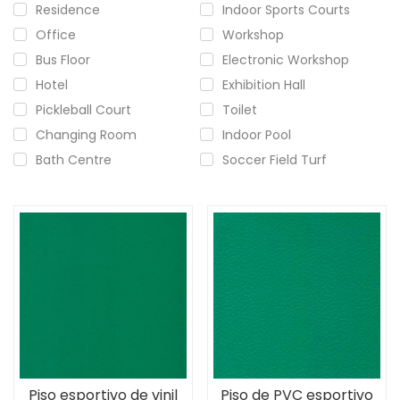
Residence
Indoor Sports Courts
Office
Workshop
Bus Floor
Electronic Workshop
Hotel
Exhibition Hall
Pickleball Court
Toilet
Changing Room
Indoor Pool
Bath Centre
Soccer Field Turf
Piso esportivo de vinil
Piso de PVC esportivo