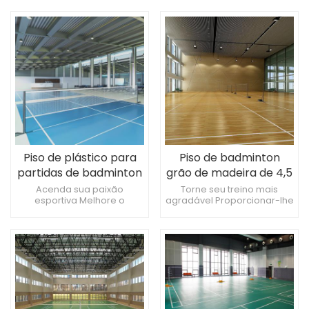
de plástico para badminton
esportivo interno para
Adoro badminton, do chão
badminton
Piso de plástico para
Piso de badminton
partidas de badminton
grão de madeira de 4,5
6,0 mm
mm
Acenda sua paixão
Torne seu treino mais
esportiva Melhore o
agradável Proporcionar-lhe
desempenho do seu jogo
uma experiência de
Deixe o jogo mais
exercício confortável A
charmoso
quadra de badminton
perfeita