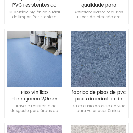
PVC resistentes ao
qualidade para
fogo para hospitais
ambientes
Superfície higiênica e fácil
Antimicrobiano: Reduz os
de limpar. Resistente a
riscos de infecção em
hospitalares
produtos químicos e
ambientes de saúde.
manchas. Resistente ao
Durável: Suporta bem em
deslizamento para maior
áreas de tráfego intenso.
segurança.
Fácil de limpar: Mantém a
higiene com o mínimo
esforço.
Piso Vinílico
fábrica de pisos de pvc
Homogêneo 2,0mm
pisos da indústria de
Ideal para Uso
vinil
Durável e resistente ao
Baixo custo do ciclo de vida
desgaste para áreas de
para valor econômico.
Hospitalar
tráfego intenso. Padrões
Resistente a danos
personalizados melhoram o
causados ​​por limpeza
apelo estético. Antiestático,
frequente. Tolerância à
protege equipamentos.
exposição a instrumentos