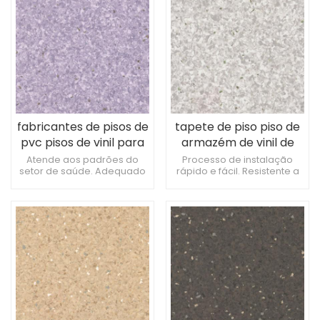
médicos.
fabricantes de pisos de
tapete de piso piso de
pvc pisos de vinil para
armazém de vinil de
armazéns
pvc
Atende aos padrões do
Processo de instalação
setor de saúde. Adequado
rápido e fácil. Resistente a
para áreas de espera e
recuos de móveis.
recepção. Baixo risco de
Resistente a danos
danos causados ​​por
causados ​​por elevadores
dispositivos ambulatoriais.
de pacientes.