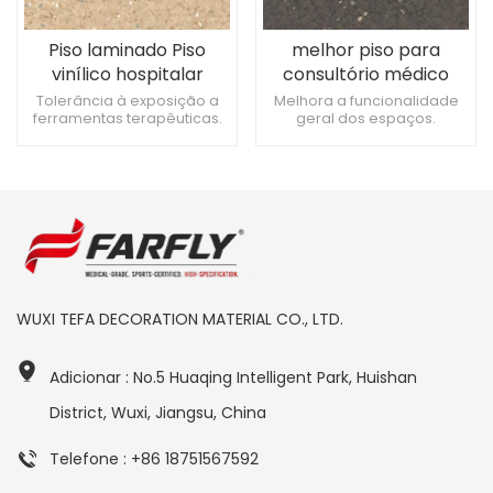
Piso laminado Piso
melhor piso para
vinílico hospitalar
consultório médico
piso de vinil hospitalar
Tolerância à exposição a
Melhora a funcionalidade
ferramentas terapêuticas.
geral dos espaços.
Tolerância à exposição a
Adequado para ambientes
ferramentas de
de cuidados paliativos. Fácil
reabilitação. Reduz o risco
de personalizar para fins de
de tropeçar e cair.
marca.
WUXI TEFA DECORATION MATERIAL CO., LTD.
Adicionar : No.5 Huaqing Intelligent Park, Huishan
District, Wuxi, Jiangsu, China
Telefone : +86 18751567592