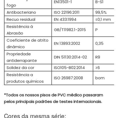
EN13501-1
B-S1
fogo
Antibacteriano
ISO 22196:2011
99,5%
Recuo residual
EN 433:1994
≤0,1 mm
Resistência à
GB/T11982.1-2015
P
Abrasão
Coeficiente de atrito
EN 13893:2002
0,35
dinâmico
Propriedade
DIN 51130:2014-02
R9
antiderrapante
Solidez da cor
ISO105-B02:2014
≥6
Resistência a
ISO 26987:2008
bom
produtos químicos
*Todos os nossos pisos de PVC médico passaram
pelos principais padrões de testes internacionais.
Cores da mesma série: