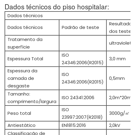
Dados técnicos do piso hospitalar:
Dados técnicos
Resultado
Dados técnicos
Padrão de teste
dos testes
Tratamento da
ultravioleta
superfície
ISO
Espessura Total
3,0 mm
24346:2006(R2015)
Espessura da
ISO
camada de
0,5mm
24346:2006(R2015)
desgaste
Tamanho:
ISO 24341:2006
2,0m*20m
comprimento/largura
ISO
Peso total
3000g/㎡
23997:2007(R2018)
Antiestático
EN1815:2016
2,0kV
Classificação de