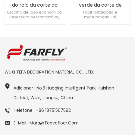
do rolo da corte do
verde da corte de
Pickleball da
Pickleball do vinil do
Escolha de piso econômica.
Fácil instalação e
Espessura personalizável,
manutenção. Pé
elasticidade 4.5mm
anti deslizamento de
atende às necessidades.
confortável, toque macio.
4.0mm
Instalação fácil e rápida.
Impermeável e à prova de
umidade.
WUXI TEFA DECORATION MATERIAL CO., LTD.
Adicionar : No.5 Huaqing Intelligent Park, Huishan
District, Wuxi, Jiangsu, China
Telefone : +86 18751567592
E-Mail : Mara@topvcfloor.com