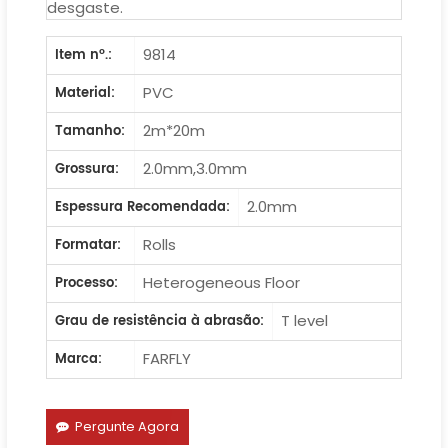
desgaste.
9814
Item nº.:
PVC
Material:
2m*20m
Tamanho:
2.0mm,3.0mm
Grossura:
2.0mm
Espessura Recomendada:
Rolls
Formatar:
Heterogeneous Floor
Processo:
T level
Grau de resistência à abrasão:
FARFLY
Marca:
Pergunte Agora