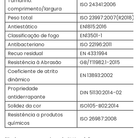
Tamanho:
ISO 24341:2006
comprimento/largura
Peso total
ISO 23997:2007(R2018)
Antiestático
EN1815:2016
Classificação de fogo
EN13501-1
Antibacteriano
ISO 22196:2011
Recuo residual
EN 433:1994
Resistência à Abrasão
GB/T11982.1-2015
Coeficiente de atrito
EN 13893:2002
dinâmico
Propriedade
DIN 51130:2014-02
antiderrapante
Solidez da cor
ISO105-B02:2014
Resistência a produtos
ISO 26987:2008
químicos