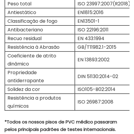
Peso total
ISO 23997:2007(R2018)
Antiestático
EN1815:2016
Classificação de fogo
EN13501-1
Antibacteriano
ISO 22196:2011
Recuo residual
EN 433:1994
Resistência à Abrasão
GB/T11982.1-2015
Coeficiente de atrito
EN 13893:2002
dinâmico
Propriedade
DIN 51130:2014-02
antiderrapante
Solidez da cor
ISO105-B02:2014
Resistência a produtos
ISO 26987:2008
químicos
*Todos os nossos pisos de PVC médico passaram
pelos principais padrões de testes internacionais.