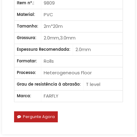
9809
Item nº.:
PVC
Material:
2m*20m
Tamanho:
2.0mm,3.0mm
Grossura:
2.0mm
Espessura Recomendada:
Rolls
Formatar:
Heterogeneous Floor
Processo:
T level
Grau de resistência à abrasão:
FARFLY
Marca:
Pergunte Agora