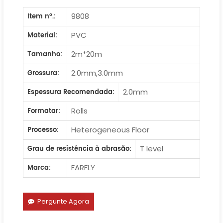
9808
Item nº.:
PVC
Material:
2m*20m
Tamanho:
2.0mm,3.0mm
Grossura:
2.0mm
Espessura Recomendada:
Rolls
Formatar:
Heterogeneous Floor
Processo:
T level
Grau de resistência à abrasão:
FARFLY
Marca:
Pergunte Agora