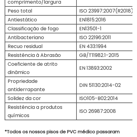
comprimento/largura
Peso total
ISO 23997:2007(R2018)
Antiestático
EN1815:2016
Classificação de fogo
EN13501-1
Antibacteriano
ISO 22196:2011
Recuo residual
EN 433:1994
Resistência à Abrasão
GB/T11982.1-2015
Coeficiente de atrito
EN 13893:2002
dinâmico
Propriedade
DIN 51130:2014-02
antiderrapante
Solidez da cor
ISO105-B02:2014
Resistência a produtos
ISO 26987:2008
químicos
*Todos os nossos pisos de PVC médico passaram