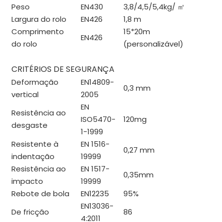
Peso
EN430
3,8/4,5/5,4kg/
㎡
Largura do rolo
EN426
1,8 m
Comprimento
15*20m
EN426
do rolo
(personalizável)
CRITÉRIOS DE SEGURANÇA
Deformação
EN14809-
0,3 mm
vertical
2005
EN
Resistência ao
ISO5470-
120mg
desgaste
1-1999
Resistente à
EN 1516-
0,27 mm
indentação
19999
Resistência ao
EN 1517-
0,35mm
impacto
19999
Rebote de bola
EN12235
95%
EN13036-
De fricção
86
4:2011