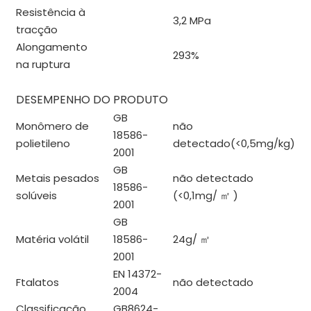
Resistência à
3,2 MPa
tracção
Alongamento
293%
na ruptura
DESEMPENHO DO PRODUTO
GB
Monômero de
não
18586-
polietileno
detectado(<0,5mg/kg)
2001
GB
Metais pesados ​​
não detectado
18586-
solúveis
(<0,1mg/
㎡
)
2001
GB
Matéria volátil
18586-
24g/
㎡
2001
EN 14372-
Ftalatos
não detectado
2004
Classificação
GB8624-