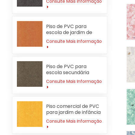
Consulte Mais Informação
Piso de PVC para
escola de jardim de
infância 3mm laranja à
Consulte Mais Informação
prova de fogo
Piso de PVC para
escola secundária
3mm resistente ao
Consulte Mais Informação
desgaste
Piso comercial de PVC
para jardim de infância
3 mm à prova d'água
Consulte Mais Informação