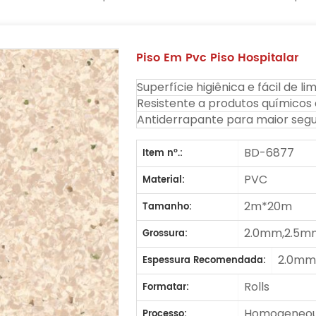
Piso Em Pvc Piso Hospitalar
Superfície higiênica e fácil de li
Resistente a produtos químicos
Antiderrapante para maior seg
BD-6877
Item nº.:
PVC
Material:
2m*20m
Tamanho:
2.0mm,2.5m
Grossura:
2.0m
Espessura Recomendada:
Rolls
Formatar:
Homogeneous
Processo: