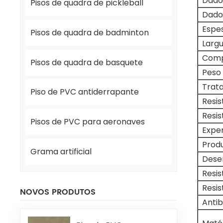
Dado
Pisos de quadra de pickleball
Dado
Espes
Pisos de quadra de badminton
Largu
Comp
Pisos de quadra de basquete
Peso 
Trat
Piso de PVC antiderrapante
Resis
Resis
Pisos de PVC para aeronaves
Exper
Produ
Grama artificial
Dese
Resis
Resi
NOVOS PRODUTOS
Antib