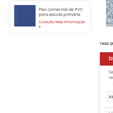
Piso comercial de PVC
para escola primária
3mm antiderrapante
Consulte Mais Informação
TAGS Q
D
Se
re
As