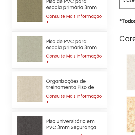
Matér
Piso de PVC para
escola primária 3mm
sem formaldeído
Consulte Mais Informação
*Todos
Cor
Piso de PVC para
escola primária 3mm
resistente a ácidos e
Consulte Mais Informação
álcalis
Organizações de
treinamento Piso de
PVC 3mm
Consulte Mais Informação
Antibacteriano
Piso universitário em
PVC 3mm Segurança