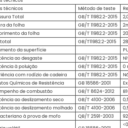
s técnicos
s técnicos
Método de teste
Re
sura Total
GB/T 11982.2-2015
2
ra da folha
GB/T 11982.2-2015
2
rimento da folha
GB/T 11982.2-2015
2
total
GB/T11982.2-2015
2
amento da superfície
P
tência ao desgaste
GB/T 11982.2-2015
Ní
tência à poluição
GB/T 11982.2-2015
0 
iência com rodízio de cadeira
GB/T 11982.2-2015
Nã
tos Químicos de Resistência
GB 18586-2001
Ex
mpenho de combustão
GB/T 8624-2012
B1
tência ao deslizamento seco
GB/T 4100-2006
0,
stência ao deslizamento molhado
GB/T 4100-2006
0,
acteriano à prova de mofo
QB/T 2591-2003
9
<0