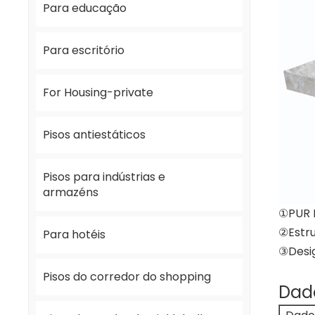
Para educação
Para escritório
For Housing-private
Pisos antiestáticos
Pisos para indústrias e
armazéns
①PUR 
②Estr
Para hotéis
③Desig
Pisos do corredor do shopping
Dado