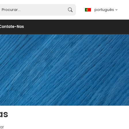
português
Contate-Nos
português
English
français
español
العربية
as
lar