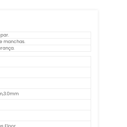
mpar.
 e manchas.
urança.
m,3.0mm
m
 Floor