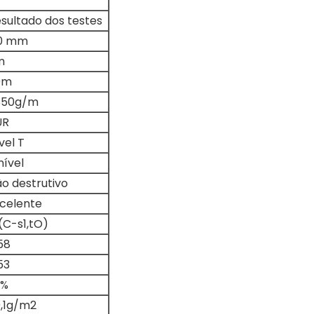
sultado dos testes
,0 mm
m
0m
850g/m
UR
vel T
nível
o destrutivo
celente
(C-s1,tO)
58
53
2%
,1g/m2