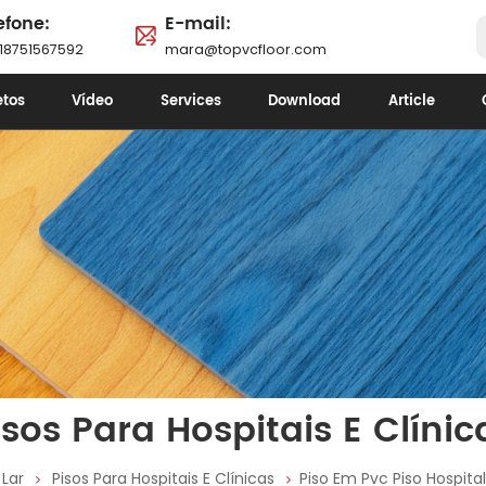
efone:
E-mail:
18751567592
mara@topvcfloor.com
etos
Vídeo
Services
Download
Article
isos Para Hospitais E Clínic
Lar
Pisos Para Hospitais E Clínicas
Piso Em Pvc Piso Hospita