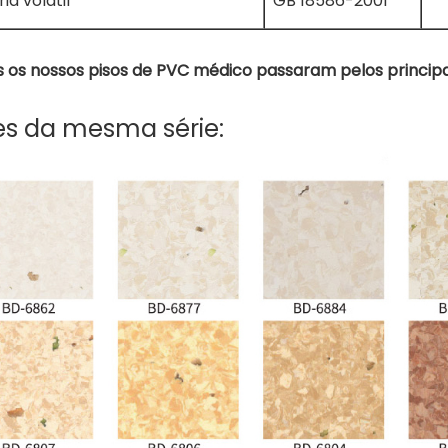
ia volátil
GB 18586-2001
 os nossos pisos de PVC médico passaram pelos principai
es da mesma série: