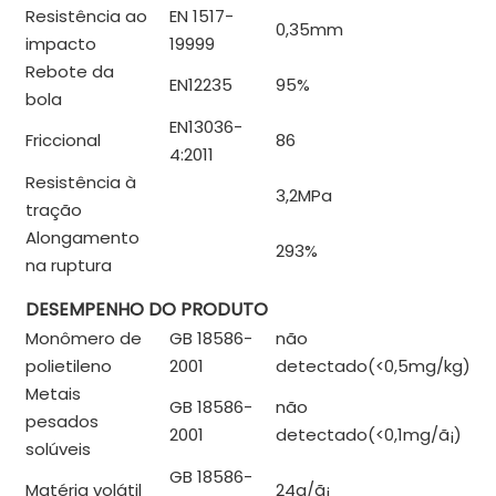
Resistência ao
EN 1517-
0,35mm
impacto
19999
Rebote da
EN12235
95%
bola
EN13036-
Friccional
86
4:2011
Resistência à
3,2MPa
tração
Alongamento
293%
na ruptura
DESEMPENHO DO PRODUTO
Monômero de
GB 18586-
não
polietileno
2001
detectado(<0,5mg/kg)
Metais
GB 18586-
não
pesados ​​
2001
detectado(<0,1mg/
ã¡
)
solúveis
GB 18586-
Matéria volátil
24g/
ã¡