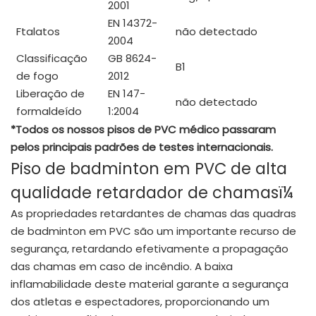
2001
EN 14372-
Ftalatos
não detectado
2004
Classificação
GB 8624-
B1
de fogo
2012
Liberação de
EN 147-
não detectado
formaldeído
1:2004
*Todos os nossos pisos de PVC médico passaram
pelos principais padrões de testes internacionais.
Piso de badminton em PVC de alta
qualidade retardador de chamasï¼
As propriedades retardantes de chamas das quadras
de badminton em PVC são um importante recurso de
segurança, retardando efetivamente a propagação
das chamas em caso de incêndio. A baixa
inflamabilidade deste material garante a segurança
dos atletas e espectadores, proporcionando um