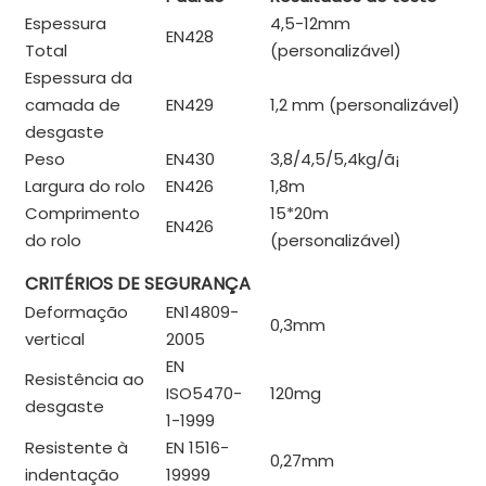
Espessura
4,5-12mm
EN428
Total
(personalizável)
Espessura da
camada de
EN429
1,2 mm (personalizável)
desgaste
Peso
EN430
3,8/4,5/5,4kg/
ã¡
Largura do rolo
EN426
1,8m
Comprimento
15*20m
EN426
do rolo
(personalizável)
CRITÉRIOS DE SEGURANÇA
Deformação
EN14809-
0,3mm
vertical
2005
EN
Resistência ao
ISO5470-
120mg
desgaste
1-1999
Resistente à
EN 1516-
0,27mm
indentação
19999