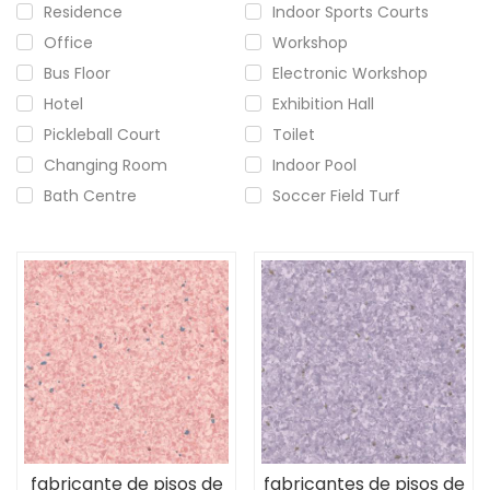
Residence
Indoor Sports Courts
Office
Workshop
Bus Floor
Electronic Workshop
Hotel
Exhibition Hall
Pickleball Court
Toilet
Changing Room
Indoor Pool
Bath Centre
Soccer Field Turf
fabricante de pisos de
fabricantes de pisos de