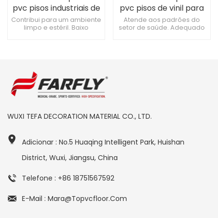
pvc pisos industriais de
pvc pisos de vinil para
vinil
armazéns
Contribui para um ambiente
Atende aos padrões do
limpo e estéril. Baixo
setor de saúde. Adequado
impacto ambiental durante
para áreas de espera e
a produção. Resistente a
recepção. Baixo risco de
danos causados ​​por
danos causados ​​por
muletas.
dispositivos ambulatoriais.
WUXI TEFA DECORATION MATERIAL CO., LTD.
Adicionar : No.5 Huaqing Intelligent Park, Huishan
District, Wuxi, Jiangsu, China
Telefone : +86 18751567592
E-Mail : Mara@topvcfloor.com