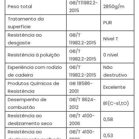
GB/T11982.2-
Peso total
2850g/m
2015
Tratamento da
PUR
superfície
Resistência ao
GB/T
Nível T
desgaste
11982.2-2015
GB/T
Resistência à poluição
0 nível
11982.2-2015
Experiência com rodízio
GB/T
Não
de cadeira
11982.2-2015
destrutivo
Produtos Químicos de
GB 18586-
Excelente
Resistência
2001
Desempenho de
GB/T 8624-
B1(C-s1,tO)
combustão
2012
Resistência ao
GB/T 4100-
0,58
deslizamento seco
2006
Resistência ao
GB/T 4100-
0,53