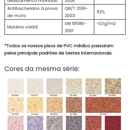
deslizamento molhado
2006
Antibacteriano à prova
QB/T 2591-
92%
de mofo
2003
GB 18586-
<0,1g/m2
Matéria volátil
2001
*Todos os nossos pisos de PVC médico passaram
pelos principais padrões de testes internacionais.
Cores da mesma série: