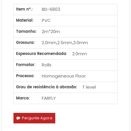
BD-6803
Item nº.:
PVC
Material:
2m*20m
Tamanho:
2.0mm,2.5mm,3.0mm
Grossura:
2.0mm
Espessura Recomendada:
Rolls
Formatar:
Homogeneous Floor
Processo:
T level
Grau de resistência à abrasão:
FARFLY
Marca:
Pergunte Agora