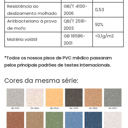
Resistência ao
GB/T 4100-
0,53
deslizamento molhado
2006
Antibacteriano à prova
QB/T 2591-
92%
de mofo
2003
GB 18586-
<0,1g/m2
Matéria volátil
2001
*Todos os nossos pisos de PVC médico passaram
pelos principais padrões de testes internacionais.
Cores da mesma série: