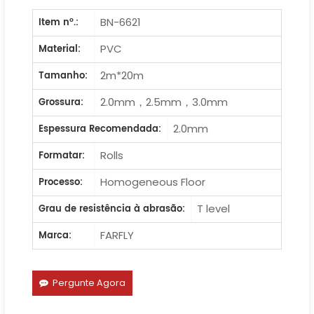
BN-6621
Item nº.:
PVC
Material:
2m*20m
Tamanho:
2.0mm，2.5mm，3.0mm
Grossura:
2.0mm
Espessura Recomendada:
Rolls
Formatar:
Homogeneous Floor
Processo:
T level
Grau de resistência à abrasão:
FARFLY
Marca:
Pergunte Agora