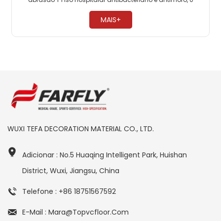
formaldeído Fácil manutenção, não há necessidade de
encerar ​
MAIS+
WUXI TEFA DECORATION MATERIAL CO., LTD.
Adicionar : No.5 Huaqing Intelligent Park, Huishan
District, Wuxi, Jiangsu, China
Telefone : +86 18751567592
E-Mail : Mara@topvcfloor.com