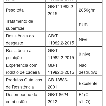
GB/T11982.2-
Peso total
2850g/m
2015
Tratamento de
PUR
superfície
Resistência ao
GB/T
Nível T
desgaste
11982.2-2015
Resistência à
GB/T
0 nível
poluição
11982.2-2015
Experiência com
GB/T
Não
rodízio de cadeira
11982.2-2015
destrutivo
Produtos Químicos
GB 18586-
Excelente
de Resistência
2001
Desempenho de
GB/T 8624-
B1(C-
combustão
2012
s1,tO)