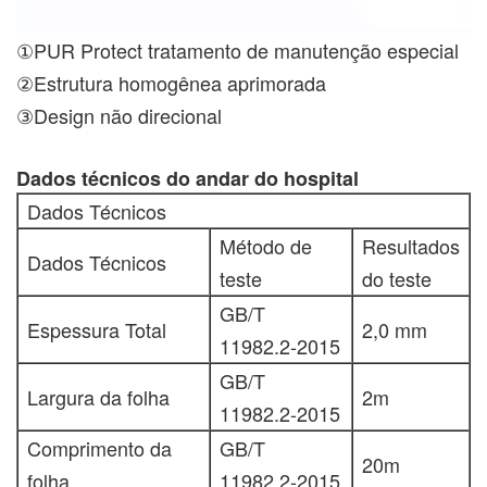
①PUR Protect tratamento de manutenção especial
②Estrutura homogênea aprimorada
③Design não direcional
Dados técnicos do andar do hospital
Dados Técnicos
Método de
Resultados
Dados Técnicos
teste
do teste
GB/T
Espessura Total
2,0 mm
11982.2-2015
GB/T
Largura da folha
2m
11982.2-2015
Comprimento da
GB/T
20m
folha
11982.2-2015